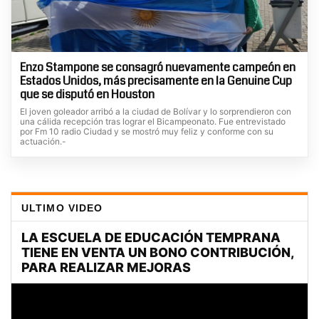
Enzo Stampone se consagró nuevamente campeón en
Estados Unidos, más precisamente en la Genuine Cup
que se disputó en Houston
El joven goleador arribó a la ciudad de Bolívar y lo sorprendieron con
una cálida recepción tras lograr el Bicampeonato. Fue entrevistado
por Fm 10 radio Ciudad y se mostró muy feliz y conforme con su
actuación.-
ULTIMO VIDEO