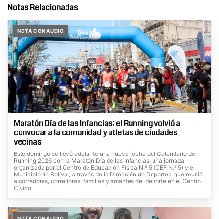
Notas Relacionadas
NOTA CON AUDIO
Maratón Día de las Infancias: el Running volvió a
convocar a la comunidad y atletas de ciudades
vecinas
Este domingo se llevó adelante una nueva fecha del Calendario de
Running 2026 con la Maratón Día de las Infancias, una jornada
organizada por el Centro de Educación Física N.º 5 (CEF N.º 5) y el
Municipio de Bolívar, a través de la Dirección de Deportes, que reunió
a corredores, corredoras, familias y amantes del deporte en el Centro
Cívico.
NOTA CON AUDIO