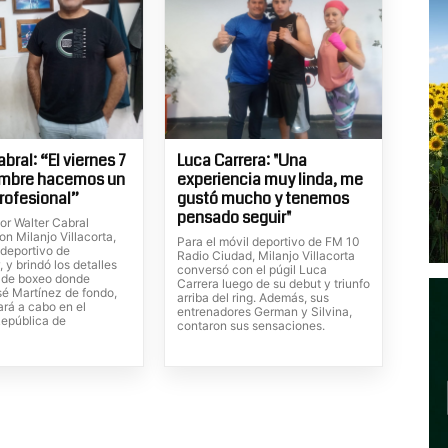
bral: “El viernes 7
Luca Carrera: "Una
embre hacemos un
experiencia muy linda, me
rofesional”
gustó mucho y tenemos
pensado seguir"
or Walter Cabral
n Milanjo Villacorta,
Para el móvil deportivo de FM 10
 deportivo de
Radio Ciudad, Milanjo Villacorta
y brindó los detalles
conversó con el púgil Luca
l de boxeo donde
Carrera luego de su debut y triunfo
sé Martínez de fondo,
arriba del ring. Además, sus
ará a cabo en el
entrenadores German y Silvina,
epública de
contaron sus sensaciones.