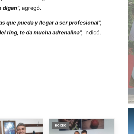
e digan”,
agregó.
as que pueda y llegar a ser profesional”,
del ring, te da mucha adrenalina”,
indicó.
BOXEO