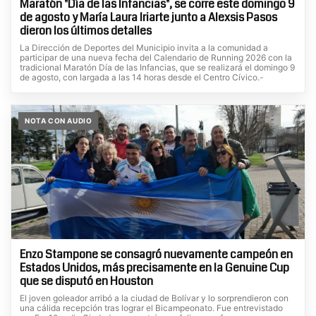
Maratón "Día de las Infancias", se corre este domingo 9
de agosto y María Laura Iriarte junto a Alexsis Pasos
dieron los últimos detalles
La Dirección de Deportes del Municipio invita a la comunidad a
participar de una nueva fecha del Calendario de Running 2026 con la
tradicional Maratón Día de las Infancias, que se realizará el domingo 9
de agosto, con largada a las 14 horas desde el Centro Cívico.-
NOTA CON AUDIO
Enzo Stampone se consagró nuevamente campeón en
Estados Unidos, más precisamente en la Genuine Cup
que se disputó en Houston
El joven goleador arribó a la ciudad de Bolívar y lo sorprendieron con
una cálida recepción tras lograr el Bicampeonato. Fue entrevistado