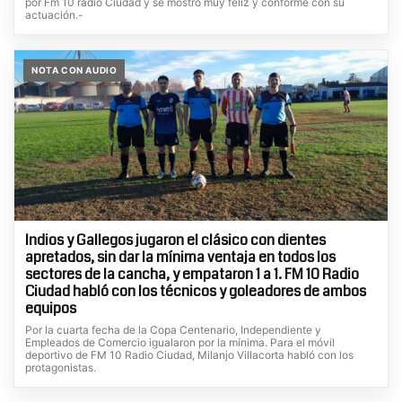
por Fm 10 radio Ciudad y se mostró muy feliz y conforme con su
actuación.-
NOTA CON AUDIO
Indios y Gallegos jugaron el clásico con dientes
apretados, sin dar la mínima ventaja en todos los
sectores de la cancha, y empataron 1 a 1. FM 10 Radio
Ciudad habló con los técnicos y goleadores de ambos
equipos
Por la cuarta fecha de la Copa Centenario, Independiente y
Empleados de Comercio igualaron por la mínima. Para el móvil
deportivo de FM 10 Radio Ciudad, Milanjo Villacorta habló con los
protagonistas.