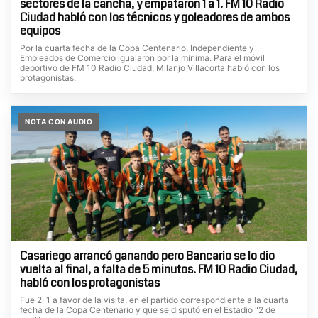
sectores de la cancha, y empataron 1 a 1. FM 10 Radio
Ciudad habló con los técnicos y goleadores de ambos
equipos
Por la cuarta fecha de la Copa Centenario, Independiente y
Empleados de Comercio igualaron por la mínima. Para el móvil
deportivo de FM 10 Radio Ciudad, Milanjo Villacorta habló con los
protagonistas.
NOTA CON AUDIO
Casariego arrancó ganando pero Bancario se lo dio
vuelta al final, a falta de 5 minutos. FM 10 Radio Ciudad,
habló con los protagonistas
Fue 2-1 a favor de la visita, en el partido correspondiente a la cuarta
fecha de la Copa Centenario y que se disputó en el Estadio "2 de