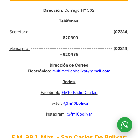
Dirección:
Dorrego Nº 302
Teléfonos:
Secretaría:
--------------------------------------------
(02314)
- 620399
Mensajero:
--------------------------------------------
(02314)
- 620485
Dirección de Correo
Electrónico:
multimediosbolivar@gmail.com
Redes:
Facebook:
FM10 Radio Ciudad
Twiter:
@fm10bolivar
Instagram:
@fm10bolivar
F.M. 98.1 Mhz. - San Carlos De Bolívar: