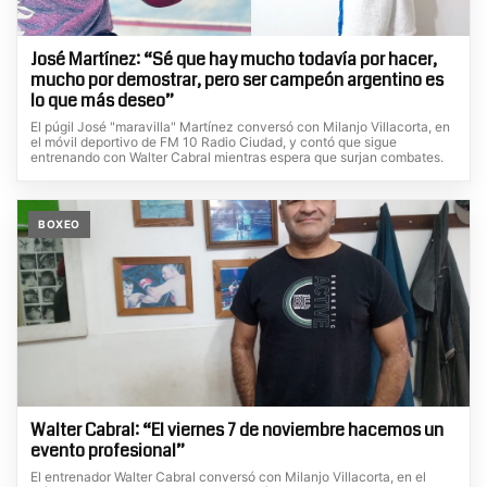
José Martínez: “Sé que hay mucho todavía por hacer,
mucho por demostrar, pero ser campeón argentino es
lo que más deseo”
El púgil José "maravilla" Martínez conversó con Milanjo Villacorta, en
el móvil deportivo de FM 10 Radio Ciudad, y contó que sigue
entrenando con Walter Cabral mientras espera que surjan combates.
BOXEO
Walter Cabral: “El viernes 7 de noviembre hacemos un
evento profesional”
El entrenador Walter Cabral conversó con Milanjo Villacorta, en el