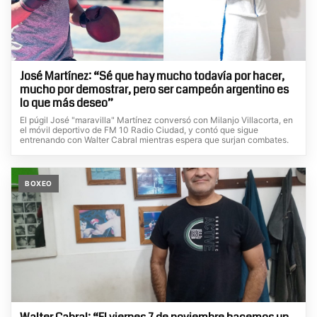
José Martínez: “Sé que hay mucho todavía por hacer,
mucho por demostrar, pero ser campeón argentino es
lo que más deseo”
El púgil José "maravilla" Martínez conversó con Milanjo Villacorta, en
el móvil deportivo de FM 10 Radio Ciudad, y contó que sigue
entrenando con Walter Cabral mientras espera que surjan combates.
BOXEO