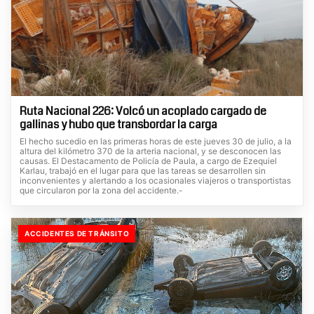
Ruta Nacional 226: Volcó un acoplado cargado de
gallinas y hubo que transbordar la carga
El hecho sucedio en las primeras horas de este jueves 30 de julio, a la
altura del kilómetro 370 de la arteria nacional, y se desconocen las
causas. El Destacamento de Policía de Paula, a cargo de Ezequiel
Karlau, trabajó en el lugar para que las tareas se desarrollen sin
inconvenientes y alertando a los ocasionales viajeros o transportistas
que circularon por la zona del accidente.-
ACCIDENTES DE TRÁNSITO