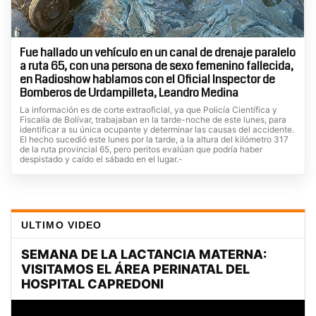
Fue hallado un vehículo en un canal de drenaje paralelo
a ruta 65, con una persona de sexo femenino fallecida,
en Radioshow hablamos con el Oficial Inspector de
Bomberos de Urdampilleta, Leandro Medina
La información es de corte extraoficial, ya que Policía Científica y
Fiscalía de Bolívar, trabajaban en la tarde-noche de este lunes, para
identificar a su única ocupante y determinar las causas del accidente.
El hecho sucedió este lunes por la tarde, a la altura del kilómetro 317
de la ruta provincial 65, pero peritos evalúan que podría haber
despistado y caído el sábado en el lugar.-
ULTIMO VIDEO