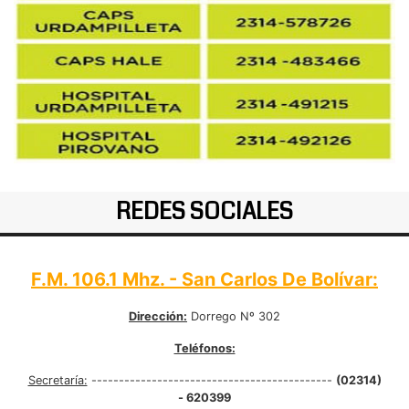
REDES SOCIALES
F.M. 106.1 Mhz. - San Carlos De Bolívar:
Dirección:
Dorrego Nº 302
Teléfonos:
Secretaría:
--------------------------------------------
(02314)
- 620399