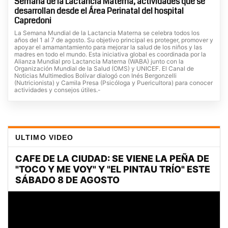
Semana de la Lactancia Materna, actividades que se
desarrollan desde el Área Perinatal del hospital
Capredoni
La Semana Mundial de la Lactancia Materna se celebra todos los
años del 1 al 7 de agosto. Su objetivo principal es proteger, promover y
apoyar el amamantamiento para mejorar la salud de los niños y las
madres en todo el mundo. Esta iniciativa global es coordinada por la
Alianza Mundial pro Lactancia Materna (WABA) junto con la
Organización Mundial de la Salud (OMS) y UNICEF. El Canal de
Noticias Multimedios Bolívar dialogó con Inés Bergonzelli
(Nutricionista) y Camila Presa (Psicóloga y Puericultora) para conocer
actividades y consejos útiles.-
ULTIMO VIDEO