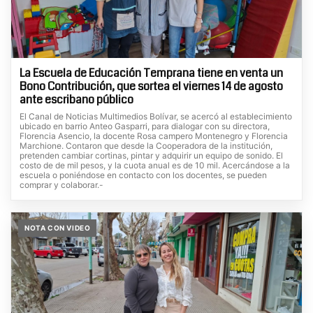
La Escuela de Educación Temprana tiene en venta un
Bono Contribución, que sortea el viernes 14 de agosto
ante escribano público
El Canal de Noticias Multimedios Bolívar, se acercó al establecimiento
ubicado en barrio Anteo Gasparri, para dialogar con su directora,
Florencia Asencio, la docente Rosa campero Montenegro y Florencia
Marchione. Contaron que desde la Cooperadora de la institución,
pretenden cambiar cortinas, pintar y adquirir un equipo de sonido. El
costo de de mil pesos, y la cuota anual es de 10 mil. Acercándose a la
escuela o poniéndose en contacto con los docentes, se pueden
comprar y colaborar.-
NOTA CON VIDEO