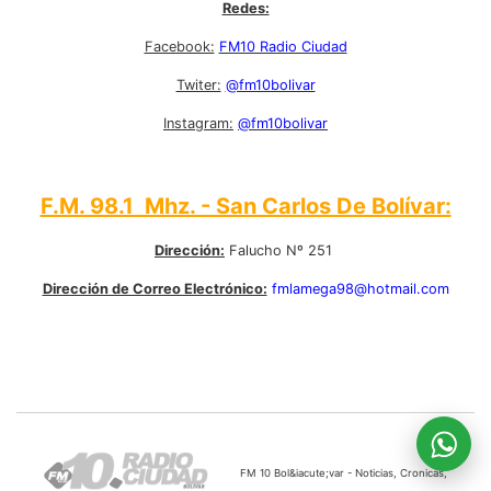
Redes:
Facebook:
FM10 Radio Ciudad
Twiter:
@fm10bolivar
Instagram:
@fm10bolivar
F.M. 98.1 Mhz. - San Carlos De Bolívar:
Dirección:
Falucho Nº 251
Dirección de Correo Electrónico:
fmlamega98@hotmail.com
FM 10 Bol&iacute;var - Noticias, Cronicas,