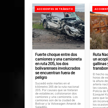
ACCIDENTES DE TRÁNSITO
ACCIDENT
Fuerte choque entre dos
Ruta Nac
camiones y una camioneta
un acopl
en ruta 205, los dos
gallinas
bolivarenses involucrados
transbor
se encuentran fuera de
El hecho su
peligro
horas de es
la altura d
Sucedió este martes en el
arteria nac
kilómetro 265 de la ruta nacional
las causas
205. Por causas que se trataran
Policía de 
de establecer, colisionaron dos
Ezequiel Ka
camiones y una camioneta. Los
para que la
camiones son de la ciudad de
sin inconve
Bolivar y la Volswagen Amarok de
los ocasion
Saladillo.
transportis