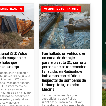
ES DE TRÁNSITO
ACCIDENTES DE TRÁNSITO
ional 226: Volcó
Fue hallado un vehículo en
ado cargado de
un canal de drenaje
 y hubo que
paralelo a ruta 65, con una
dar la carga
persona de sexo femenino
fallecida, en Radioshow
cedio en las primeras
hablamos con el Oficial
te jueves 30 de julio, a
el kilómetro 370 de la
Inspector de Bomberos de
ional, y se desconocen
Urdampilleta, Leandro
. El Destacamento de
Medina
Paula, a cargo de
rlau, trabajó en el lugar
La información es de corte
s tareas se desarrollen
extraoficial, ya que Policía
nientes y alertando a
Científica y Fiscalía de Bolívar,
ales viajeros o
trabajaban en la tarde-noche de
tas que circularon por la