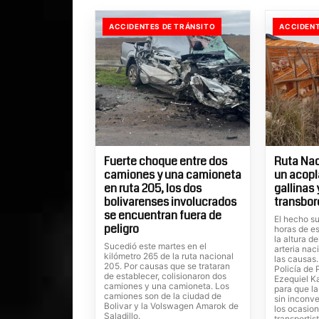
ACCIDENTES DE TRÁNSITO
ACCIDENT
Fuerte choque entre dos
Ruta Nac
camiones y una camioneta
un acopl
en ruta 205, los dos
gallinas
bolivarenses involucrados
transbor
se encuentran fuera de
El hecho su
peligro
horas de es
la altura d
Sucedió este martes en el
arteria nac
kilómetro 265 de la ruta nacional
las causas
205. Por causas que se trataran
Policía de 
de establecer, colisionaron dos
Ezequiel Ka
camiones y una camioneta. Los
para que la
camiones son de la ciudad de
sin inconve
Bolivar y la Volswagen Amarok de
los ocasion
Saladillo.
transportis