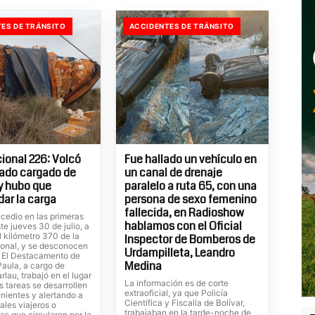
ES DE TRÁNSITO
ACCIDENTES DE TRÁNSITO
ional 226: Volcó
Fue hallado un vehículo en
ado cargado de
un canal de drenaje
 y hubo que
paralelo a ruta 65, con una
dar la carga
persona de sexo femenino
fallecida, en Radioshow
cedio en las primeras
hablamos con el Oficial
te jueves 30 de julio, a
el kilómetro 370 de la
Inspector de Bomberos de
ional, y se desconocen
Urdampilleta, Leandro
. El Destacamento de
Medina
Paula, a cargo de
rlau, trabajó en el lugar
La información es de corte
s tareas se desarrollen
extraoficial, ya que Policía
nientes y alertando a
Científica y Fiscalía de Bolívar,
ales viajeros o
trabajaban en la tarde-noche de
tas que circularon por la