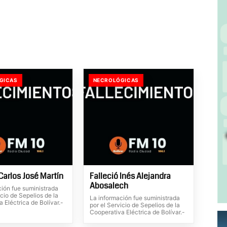
GICAS
NECROLÓGICAS
Carlos José Martín
Falleció Inés Alejandra
Abosalech
ción fue suministrada
icio de Sepelios de la
La información fue suministrada
 Eléctrica de Bolívar.-
por el Servicio de Sepelios de la
Cooperativa Eléctrica de Bolívar.-