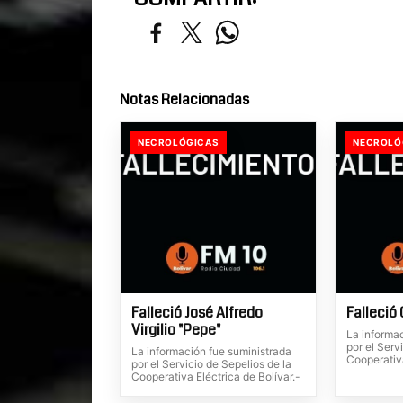
Notas Relacionadas
NECROLÓGICAS
NECROLÓ
Falleció José Alfredo
Falleció 
Virgilio "Pepe"
La informa
por el Serv
La información fue suministrada
Cooperativa
por el Servicio de Sepelios de la
Cooperativa Eléctrica de Bolívar.-