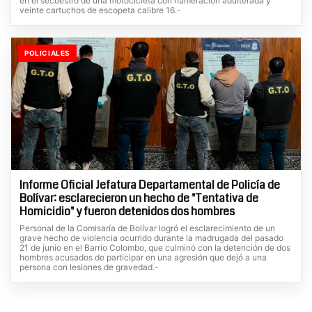
en el secuestro de una motocicleta con numeración adulterada y
veinte cartuchos de escopeta calibre 16.-
POLICIALES
Informe Oficial Jefatura Departamental de Policía de
Bolívar: esclarecieron un hecho de "Tentativa de
Homicidio" y fueron detenidos dos hombres
Personal de la Comisaría de Bolívar logró el esclarecimiento de un
grave hecho de violencia ocurrido durante la madrugada del pasado
21 de junio en el Barrio Colombo, que culminó con la detención de dos
hombres acusados de participar en una agresión que dejó a una
persona con lesiones de gravedad.-