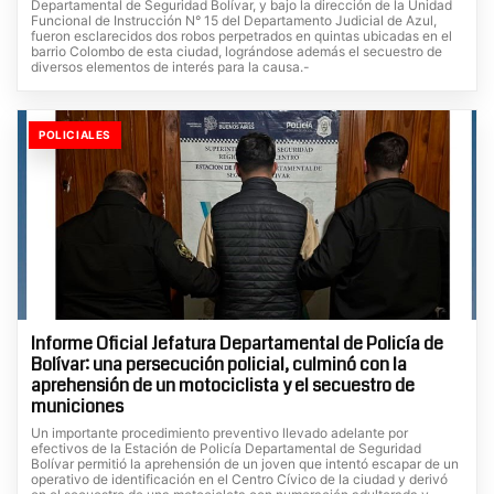
Departamental de Seguridad Bolívar, y bajo la dirección de la Unidad
Funcional de Instrucción N° 15 del Departamento Judicial de Azul,
fueron esclarecidos dos robos perpetrados en quintas ubicadas en el
barrio Colombo de esta ciudad, lográndose además el secuestro de
diversos elementos de interés para la causa.-
POLICIALES
Informe Oficial Jefatura Departamental de Policía de
Bolívar: una persecución policial, culminó con la
aprehensión de un motociclista y el secuestro de
municiones
Un importante procedimiento preventivo llevado adelante por
efectivos de la Estación de Policía Departamental de Seguridad
Bolívar permitió la aprehensión de un joven que intentó escapar de un
operativo de identificación en el Centro Cívico de la ciudad y derivó