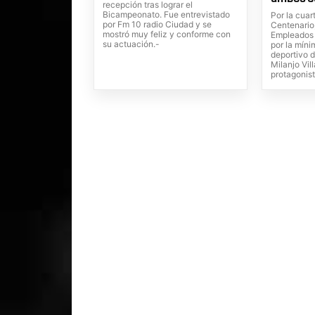
recepción tras lograr el
Bicampeonato. Fue entrevistado
Por la cuar
por Fm 10 radio Ciudad y se
Centenario
mostró muy feliz y conforme con
Empleados 
su actuación.-
por la míni
deportivo 
Milanjo Vil
protagonist