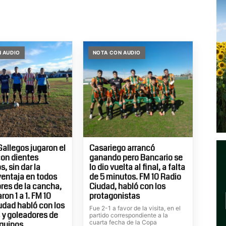
 AUDIO
NOTA CON AUDIO
Gallegos jugaron el
Casariego arrancó
con dientes
ganando pero Bancario se
, sin dar la
lo dio vuelta al final, a falta
entaja en todos
de 5 minutos. FM 10 Radio
ores de la cancha,
Ciudad, habló con los
on 1 a 1. FM 10
protagonistas
udad habló con los
Fue 2-1 a favor de la visita, en el
 y goleadores de
partido correspondiente a la
cuarta fecha de la Copa
quipos