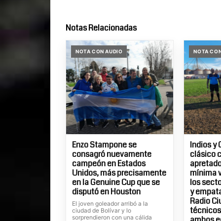
Notas Relacionadas
NOTA CON AUDIO
NOTA CON
Enzo Stampone se
Indios y 
consagró nuevamente
clásico 
campeón en Estados
apretados
Unidos, más precisamente
mínima v
en la Genuine Cup que se
los sect
disputó en Houston
y empatar
Radio Ci
El joven goleador arribó a la
técnicos
ciudad de Bolívar y lo
sorprendieron con una cálida
ambos e