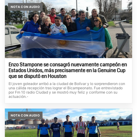
NOTA CON AUDIO
Enzo Stampone se consagró nuevamente campeón en
Estados Unidos, más precisamente en la Genuine Cup
que se disputó en Houston
El joven goleador arribó a la ciudad de Bolívar y lo sorprendieron con
una cálida recepción tras lograr el Bicampeonato. Fue entrevistado
por Fm 10 radio Ciudad y se mostró muy feliz y conforme con su
actuación.-
NOTA CON AUDIO