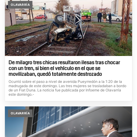
OLAVARRÍA
De milagro tres chicas resultaron ilesas tras chocar
con un tren, si bien el vehículo en el que se
movilizaban, quedó totalmente destrozado
Ocurrió sobre el paso a nivel de avenida Pueyrredón a la 1:20 de la
madrugada de este domingo. Las tres mujeres se trasladaban a bordo
de un Fiat Duna. La noticia fue publicada por Infoeme de Olavarría
este domingo.-
OLAVARRÍA