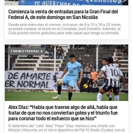
Comienza la venta de entradas para la Gran Final del
Federal A, de este domingo en San Nicolás
Desde este miércoles al viernes, inclusive, de 9 a 13 y 16 a 20 horas,
se podrá comprar el ticket en el Complejo José Domeño. Además, el
Club pondrá micros gratuitos para todo aquel que tenga su entrada.
TORNEO FEDERAL A
Alex Díaz: “Había que traerse algo de allá, había que
tratar de que no nos conviertan goles y el triunfo fue
para coronar todo el esfuerzo que se hizo”
El delantero del “cele” Alex “Pope” Díaz mantuvo una charla con
Milanjo Villacorta, en el móvil deportivo de FM 10 Radio Ciudad, tras el