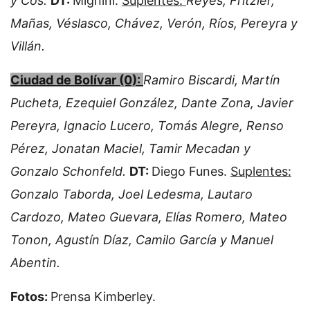
y Cos.
DT:
Mignini.
Suplentes:
Reyes, Fritzler,
Mañas, Véslasco, Chávez, Verón, Ríos, Pereyra y
Villán.
Ciudad de Bolívar (0):
Ramiro Biscardi, Martín
Pucheta, Ezequiel González, Dante Zona, Javier
Pereyra, Ignacio Lucero, Tomás Alegre, Renso
Pérez, Jonatan Maciel, Tamir Mecadan y
Gonzalo Schonfeld.
DT:
Diego Funes.
Suplentes:
Gonzalo Taborda, Joel Ledesma, Lautaro
Cardozo, Mateo Guevara, Elías Romero, Mateo
Tonon, Agustín Díaz, Camilo García y Manuel
Abentin.
Fotos:
Prensa Kimberley.