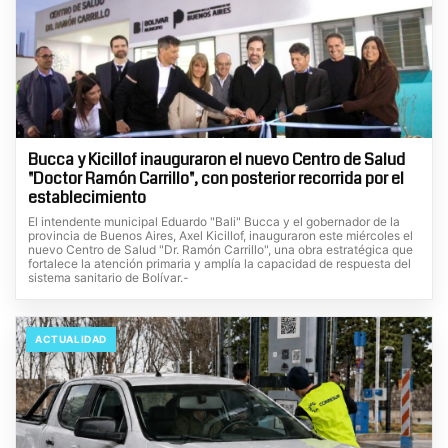
Bucca y Kicillof inauguraron el nuevo Centro de Salud
"Doctor Ramón Carrillo", con posterior recorrida por el
establecimiento
El intendente municipal Eduardo "Bali" Bucca y el gobernador de la
provincia de Buenos Aires, Axel Kicillof, inauguraron este miércoles el
nuevo Centro de Salud "Dr. Ramón Carrillo", una obra estratégica que
fortalece la atención primaria y amplía la capacidad de respuesta del
sistema sanitario de Bolívar.-
ACTUALIDAD