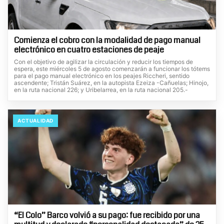
Comienza el cobro con la modalidad de pago manual
electrónico en cuatro estaciones de peaje
Con el objetivo de agilizar la circulación y reducir los tiempos de
espera, este miércoles 5 de agosto comenzarán a funcionar los tótems
para el pago manual electrónico en los peajes Riccheri, sentido
ascendente; Tristán Suárez, en la autopista Ezeiza -Cañuelas; Hinojo,
en la ruta nacional 226; y Uribelarrea, en la ruta nacional 205.-
ACTUALIDAD
“El Colo” Barco volvió a su pago: fue recibido por una