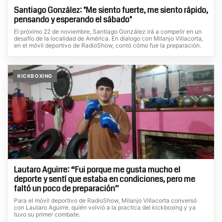
Santiago González: "Me siento fuerte, me siento rápido,
pensando y esperando el sábado"
El próximo 22 de noviembre, Santiago González irá a competir en un
desafío de la localidad de América. En dialogo con Milanjo Villacorta,
en el móvil deportivo de RadioShow, contó cómo fue la preparación.
KICKBOXING
Lautaro Aguirre: “Fui porque me gusta mucho el
deporte y sentí que estaba en condiciones, pero me
faltó un poco de preparación”
Para el móvil deportivo de RadioShow, Milanjo Villacorta conversó
con Lautaro Aguirre, quién volvió a la practica del kickboxing y ya
tuvo su primer combate.