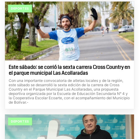
DEPORTES
Este sábado: se corrió la sexta carrera Cross Country en
el parque municipal Las Acollaradas
Con una importante convocatoria de atletas locales y de la región,
este sábado se desarrolló la sexta edición de la carrera de Cross
Country en el Parque Municipal Las Acollaradas, una propuesta
deportiva organizada por la Escuela de Educación Secundaria N° 4 y
la Cooperativa Escolar Ecoarte, con el acompañamiento del Municipio
de Bolívar.-
DEPORTES