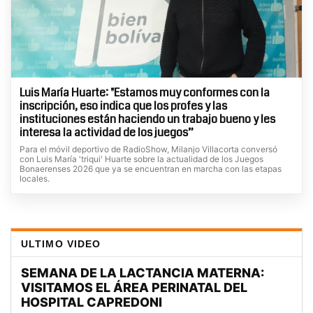
Luis María Huarte: "Estamos muy conformes con la
inscripción, eso indica que los profes y las
instituciones están haciendo un trabajo bueno y les
interesa la actividad de los juegos”
Para el móvil deportivo de RadioShow, Milanjo Villacorta conversó
con Luis María 'triqui' Huarte sobre la actualidad de los Juegos
Bonaerenses 2026 que ya se encuentran en marcha con las etapas
locales.
ULTIMO VIDEO