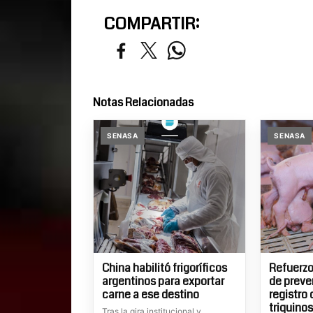
COMPARTIR:
Notas Relacionadas
SENASA
SENASA
China habilitó frigoríficos
Refuerzo
argentinos para exportar
de preve
carne a ese destino
registro
triquinos
Tras la gira institucional y