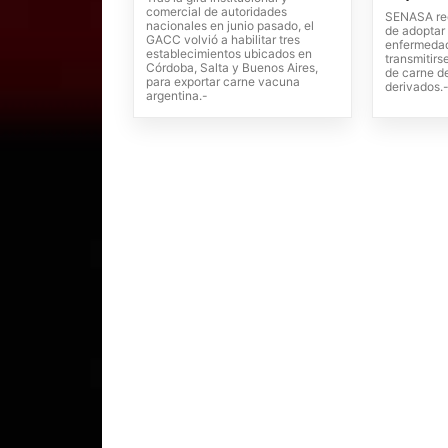
comercial de autoridades
SENASA rec
nacionales en junio pasado, el
de adoptar 
GACC volvió a habilitar tres
enfermeda
establecimientos ubicados en
transmitirs
Córdoba, Salta y Buenos Aires,
de carne d
para exportar carne vacuna
derivados.
argentina.-