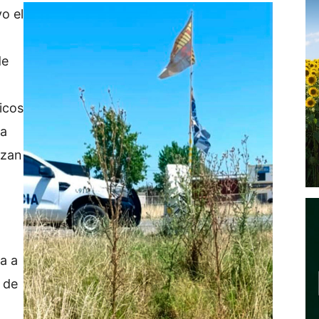
o el
de
icos
 a
lizan
a a
s de