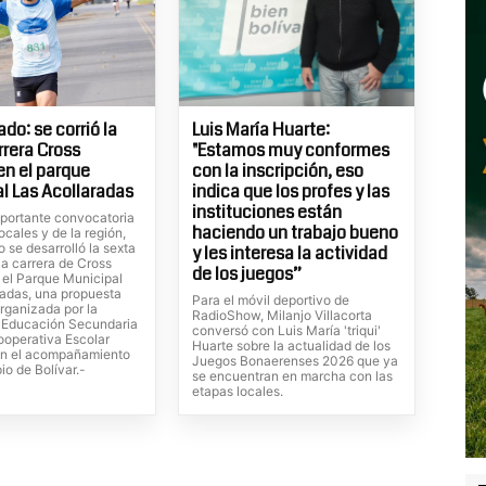
do: se corrió la
Luis María Huarte:
rrera Cross
"Estamos muy conformes
en el parque
con la inscripción, eso
l Las Acollaradas
indica que los profes y las
instituciones están
portante convocatoria
haciendo un trabajo bueno
locales y de la región,
 se desarrolló la sexta
y les interesa la actividad
la carrera de Cross
de los juegos”
 el Parque Municipal
radas, una propuesta
Para el móvil deportivo de
rganizada por la
RadioShow, Milanjo Villacorta
 Educación Secundaria
conversó con Luis María 'triqui'
ooperativa Escolar
Huarte sobre la actualidad de los
on el acompañamiento
Juegos Bonaerenses 2026 que ya
io de Bolívar.-
se encuentran en marcha con las
etapas locales.