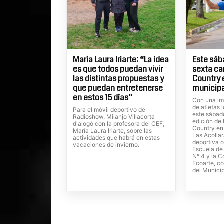
María Laura Iriarte: “La idea
Este sába
es que todos puedan vivir
sexta ca
las distintas propuestas y
Country 
que puedan entretenerse
municipa
en estos 15 días”
Con una im
de atletas 
Para el móvil deportivo de
este sábado
Radioshow, Milanjo Villacorta
edición de 
dialogó con la profesora del CEF,
Country en
María Laura Iriarte, sobre las
Las Acolla
actividades que habrá en estas
deportiva o
vacaciones de invierno.
Escuela de
N° 4 y la C
Ecoarte, c
del Municip