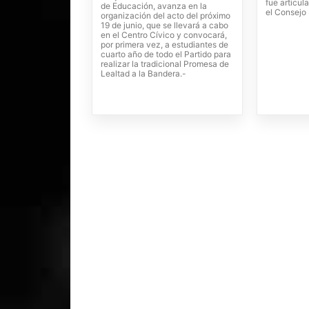
fue articul
de Educación, avanza en la
el Consejo 
organización del acto del próximo
19 de junio, que se llevará a cabo
en el Centro Cívico y convocará,
por primera vez, a estudiantes de
cuarto año de todo el Partido para
realizar la tradicional Promesa de
Lealtad a la Bandera.-