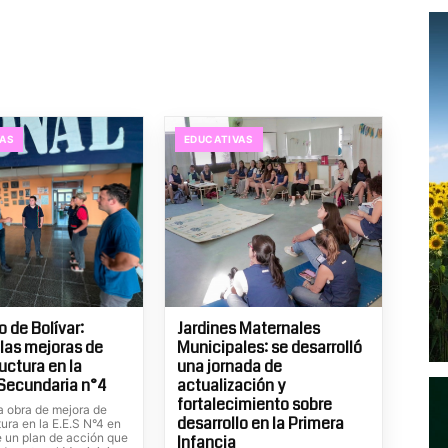
VAS
EDUCATIVAS
o de Bolívar:
Jardines Maternales
las mejoras de
Municipales: se desarrolló
uctura en la
una jornada de
Secundaria n°4
actualización y
fortalecimiento sobre
 obra de mejora de
desarrollo en la Primera
tura en la E.E.S N°4 en
e un plan de acción que
Infancia