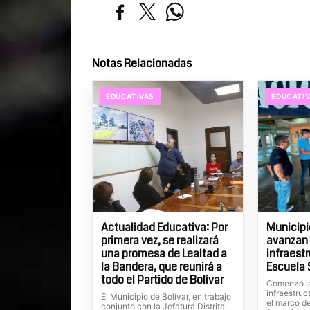
Notas Relacionadas
EDUCATIVAS
EDUCATI
Actualidad Educativa: Por
Municipi
primera vez, se realizará
avanzan 
una promesa de Lealtad a
infraestr
la Bandera, que reunirá a
Escuela 
todo el Partido de Bolívar
Comenzó la
infraestruc
El Municipio de Bolívar, en trabajo
el marco d
conjunto con la Jefatura Distrital