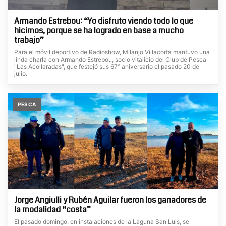
Armando Estrebou: “Yo disfruto viendo todo lo que
hicimos, porque se ha logrado en base a mucho
trabajo”
Para el móvil deportivo de Radioshow, Milanjo Villacorta mantuvo una
linda charla con Armando Estrebou, socio vitalicio del Club de Pesca
"Las Acollaradas", que festejó sus 67° aniversario el pasado 20 de
julio.
PESCA
Jorge Angiulli y Rubén Aguilar fueron los ganadores de
la modalidad “costa”
El pasado domingo, en instalaciones de la Laguna San Luis, se