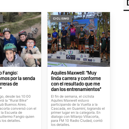
O
CICLISMO
o Fangio:
Aquiles Maxwell: "Muy
mos por la senda
linda carrera y conforme
rreras de
con el resultado que me
”
dan los entrenamientos"
go, desde las 10:00
El fin de semana, el ciclista
erá la “Rural Bike”
Aquiles Maxwell estuvo
lub Buenos Aires.
participando de la Vuelta a la
lacorta conversó con el
Cascada, en Guaminí, logrando el
 la Escuela de
primer lugar en la categoría. En
uillermo Fangio quien
dialogo con Milanjo Villacorta,
 los detalles.
para FM 10 Radio Ciudad, contó
los detalles.