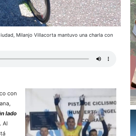
iudad, Milanjo Villacorta mantuvo una charla con
nco con
ana,
ún lado
. Al
stá