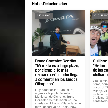
Notas Relacionadas
CICLISMO
CICLISM
Bruno González Gentile:
Guillerm
“Mi meta es a largo plazo,
“Retoma
por ejemplo, lo más
de las ca
cercano sería poder llegar
ciclismo
a competir en los Juegos
Este domin
Olímpicos”
horas, corr
desde el C
El ganador de la "Rural Bike",
Milanjo Vil
organizada por la Escuela
profesor de
Municipal de Ciclismo, Bruno
Ciclismo, G
González Gentile mantuvo una
contó todos
charla con Milanjo Villacorta, en el
móvil deportivo de RadioShow.