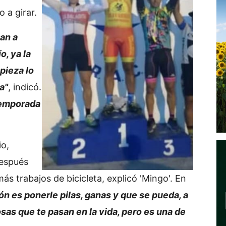
 a girar.
an a
o, ya la
pieza lo
a"
, indicó.
temporada
io,
después
ás trabajos de bicicleta, explicó 'Mingo'. En
ión es ponerle pilas, ganas y que se pueda, a
sas que te pasan en la vida, pero es una de