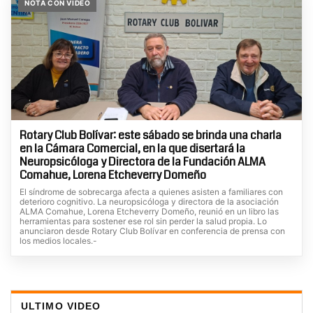
NOTA CON VIDEO
Rotary Club Bolívar: este sábado se brinda una charla
en la Cámara Comercial, en la que disertará la
Neuropsicóloga y Directora de la Fundación ALMA
Comahue, Lorena Etcheverry Domeño
El síndrome de sobrecarga afecta a quienes asisten a familiares con
deterioro cognitivo. La neuropsicóloga y directora de la asociación
ALMA Comahue, Lorena Etcheverry Domeño, reunió en un libro las
herramientas para sostener ese rol sin perder la salud propia. Lo
anunciaron desde Rotary Club Bolívar en conferencia de prensa con
los medios locales.-
ULTIMO VIDEO