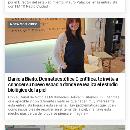
por el Director del establecimiento, Mauro Palacios, en la entrevista
con FM 10 Radio Ciudad
NOTA CON VIDEO
Daniela Biarlo, Dermatoestética Científica, te invita a
conocer su nuevo espacio donde se realiza el estudio
biológico de la piel
Con el Canal de Noticias Multimedios Bolívar, visitamos un lugar más
que apacible y con diferentes matices que hacen muy interesante
esta entrevista lograda esta semana. Hay problemáticas que lucen
como imposibles de resolver en el tema de la piel, y la llave está
mucho más cerca de lo que se piensa e imagina.-