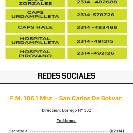
REDES SOCIALES
F.M. 106.1 Mhz. - San Carlos De Bolívar:
Dirección:
Dorrego Nº 302
Teléfonos:
Secretaría:
--------------------------------------------
(02314)