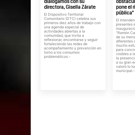
dialogamos con su
obstácul
directora, Gisella Zárate
pone el r
pública"
El Dispositivo Territorial
Comunitario (DTC) celebra sus
El Intendent
primeros diez años de trabajo con
presentes 
una agenda especial de
inauguraci
actividades abiertas a la
"Ramón Carr
comunidad, que invita a
de su mens
reflexionar, encontrarse y seguir
diferentes
fortaleciendo las redes de
mucho esfu
acompañamiento y prevención en
para concre
torno a los consumos
visibles a
problemáticos.-
la presenci
a su gran e
valoró lo l
municipal.