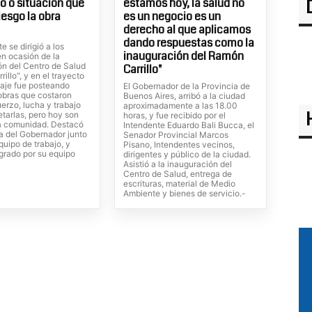
o o situación que
estamos hoy, la salud no
iesgo la obra
es un negocio es un
derecho al que aplicamos
dando respuestas como la
e se dirigió a los
inauguración del Ramón
en ocasión de la
ón del Centro de Salud
Carrillo"
illo", y en el trayecto
aje fue posteando
El Gobernador de la Provincia de
 obras que costaron
Buenos Aires, arribó a la ciudad
erzo, lucha y trabajo
aproximadamente a las 18.00
tarlas, pero hoy son
horas, y fue recibido por el
 la comunidad. Destacó
Intendente Eduardo Bali Bucca, el
a del Gobernador junto
Senador Provincial Marcos
quipo de trabajo, y
Pisano, Intendentes vecinos,
ogrado por su equipo
dirigentes y público de la ciudad.
-
Asistió a la inauguración del
Centro de Salud, entrega de
escrituras, material de Medio
Ambiente y bienes de servicio.-