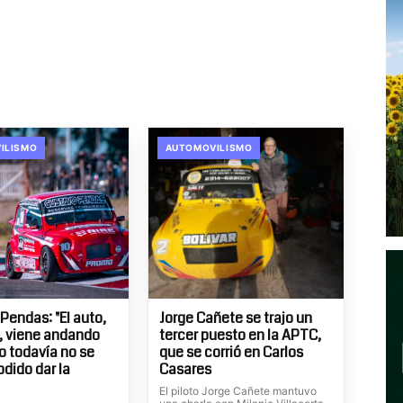
ILISMO
AUTOMOVILISMO
Pendas: "El auto,
Jorge Cañete se trajo un
, viene andando
tercer puesto en la APTC,
ro todavía no se
que se corrió en Carlos
odido dar la
Casares
El piloto Jorge Cañete mantuvo