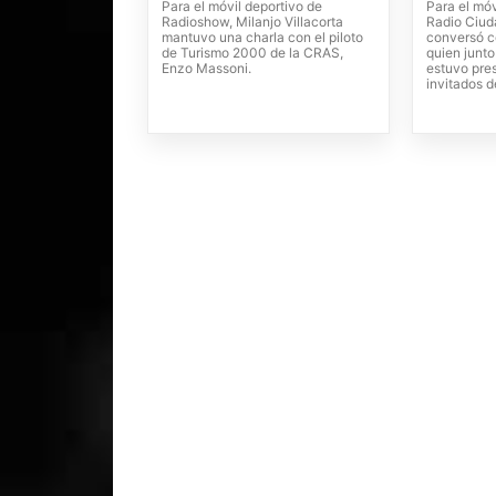
Para el móvil deportivo de
Para el mó
Radioshow, Milanjo Villacorta
Radio Ciuda
mantuvo una charla con el piloto
conversó c
de Turismo 2000 de la CRAS,
quien junto
Enzo Massoni.
estuvo pres
invitados d