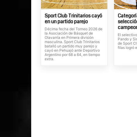
Sport Club Trinitarios cayó
Categorí
en un partido parejo
selecció
campeon
Décima fecha del Torneo 2026 de
la Asociación de Básquet de
El selectiv
Olavarría en Primera división
Pando y Si
masculina. Sport Club Trinitarios
de Sport Cl
batalló un partido muy parejo y
filas logró 
cayó en Pehuajó ante Deportivo
Argentino por 68 a 64, en tiempo
extra.