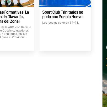
as Formativas: La
Sport Club Trinitarios no
n de Olavarría,
pudo con Pueblo Nuevo
a del Zonal
Los locales cayeron 64-78.
o de la ABO, con Benicio
ro Cossimo, jugadores
ub Trinitarios, en sus
el pase al Provincial.