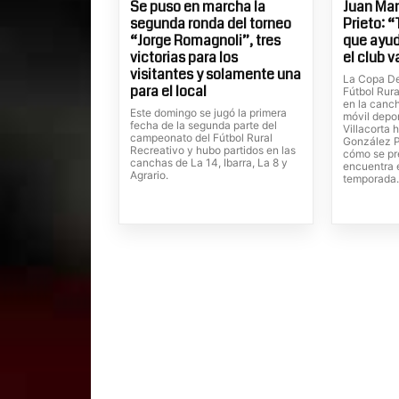
Se puso en marcha la
Juan Ma
segunda ronda del torneo
Prieto: 
“Jorge Romagnoli”, tres
que ayu
victorias para los
el club 
visitantes y solamente una
La Copa Des
para el local
Fútbol Rura
en la canch
Este domingo se jugó la primera
móvil depor
fecha de la segunda parte del
Villacorta
campeonato del Fútbol Rural
González P
Recreativo y hubo partidos en las
cómo se pr
canchas de La 14, Ibarra, La 8 y
encuentra 
Agrario.
temporada