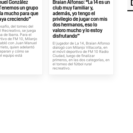
nuel González
Braian Alfonso: “La 14 es un
“Tenemos un grupo
club muy familiar y,
da mucho para que
además, yo tengo el
vaya creciendo”
privilegio de jugar con mis
dos hermanos, eso lo
afío, del torneo del
valoro mucho y lo estoy
l Recreativo, se juega
a de Ibarra. Para el
disfrutando”
tivo de FM 10, Milanjo
 habló con Juan Manuel
El jugador de La 14, Braian Alfonso
rieto, quien adelantó
dialogó con Milanjo Villacorta, en
eparan y cómo se
el móvil deportivo de FM 10 Radio
el equipo está
Ciudad, luego de finalizar
.
primeros, en las dos categorías, en
el torneo del fútbol rural
recreativo.