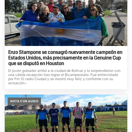
Enzo Stampone se consagró nuevamente campeón en
Estados Unidos, más precisamente en la Genuine Cup
que se disputó en Houston
El joven goleador arribó a la ciudad de Bolívar y lo sorprendieron con
una cálida recepción tras lograr el Bicampeonato. Fue entrevistado
por Fm 10 radio Ciudad y se mostró muy feliz y conforme con su
actuación.-
NOTA CON AUDIO