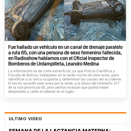
Fue hallado un vehículo en un canal de drenaje paralelo
a ruta 65, con una persona de sexo femenino fallecida,
en Radioshow hablamos con el Oficial Inspector de
Bomberos de Urdampilleta, Leandro Medina
La información es de corte extraoficial, ya que Policía Científica y
Fiscalía de Bolívar, trabajaban en la tarde-noche de este lunes, para
identificar a su única ocupante y determinar las causas del accidente.
El hecho sucedió este lunes por la tarde, a la altura del kilómetro 317
de la ruta provincial 65, pero peritos evalúan que podría haber
despistado y caído el sábado en el lugar.-
ULTIMO VIDEO