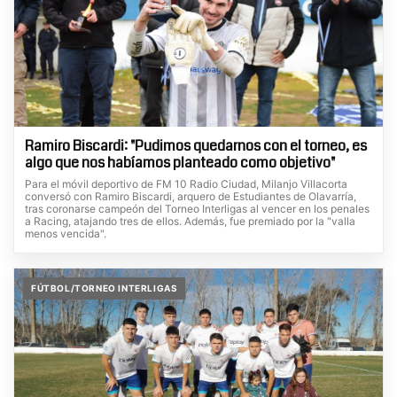
Ramiro Biscardi: "Pudimos quedarnos con el torneo, es
algo que nos habíamos planteado como objetivo"
Para el móvil deportivo de FM 10 Radio Ciudad, Milanjo Villacorta
conversó con Ramiro Biscardi, arquero de Estudiantes de Olavarría,
tras coronarse campeón del Torneo Interligas al vencer en los penales
a Racing, atajando tres de ellos. Además, fue premiado por la "valla
menos vencida".
FÚTBOL/TORNEO INTERLIGAS