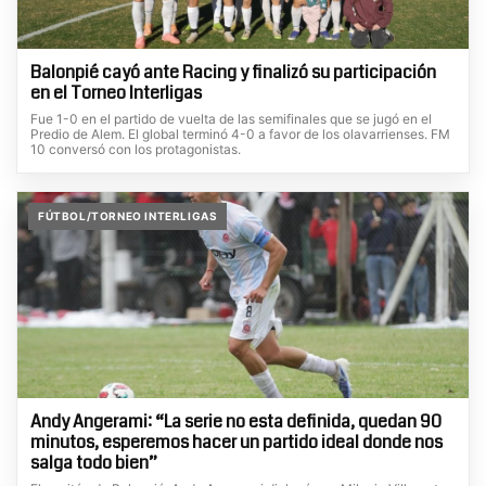
Balonpié cayó ante Racing y finalizó su participación
en el Torneo Interligas
Fue 1-0 en el partido de vuelta de las semifinales que se jugó en el
Predio de Alem. El global terminó 4-0 a favor de los olavarrienses. FM
10 conversó con los protagonistas.
FÚTBOL/TORNEO INTERLIGAS
Andy Angerami: “La serie no esta definida, quedan 90
minutos, esperemos hacer un partido ideal donde nos
salga todo bien”