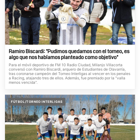
Ramiro Biscardi: "Pudimos quedarnos con el torneo, es
algo que nos habíamos planteado como objetivo"
Para el móvil deportivo de FM 10 Radio Ciudad, Milanjo Villacorta
conversó con Ramiro Biscardi, arquero de Estudiantes de Olavarría,
tras coronarse campeón del Torneo Interligas al vencer en los penales
a Racing, atajando tres de ellos. Además, fue premiado por la "valla
menos vencida".
FÚTBOL/TORNEO INTERLIGAS