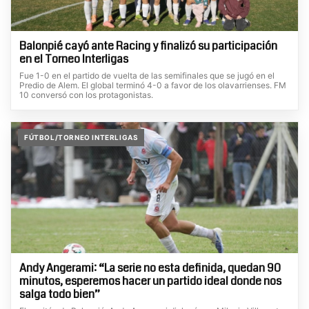
Balonpié cayó ante Racing y finalizó su participación
en el Torneo Interligas
Fue 1-0 en el partido de vuelta de las semifinales que se jugó en el
Predio de Alem. El global terminó 4-0 a favor de los olavarrienses. FM
10 conversó con los protagonistas.
FÚTBOL/TORNEO INTERLIGAS
Andy Angerami: “La serie no esta definida, quedan 90
minutos, esperemos hacer un partido ideal donde nos
salga todo bien”