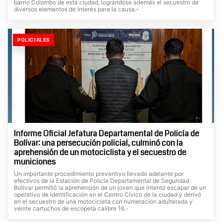
barrio Colombo de esta ciudad, lográndose además el secuestro de
diversos elementos de interés para la causa.-
POLICIALES
Informe Oficial Jefatura Departamental de Policía de
Bolívar: una persecución policial, culminó con la
aprehensión de un motociclista y el secuestro de
municiones
Un importante procedimiento preventivo llevado adelante por
efectivos de la Estación de Policía Departamental de Seguridad
Bolívar permitió la aprehensión de un joven que intentó escapar de un
operativo de identificación en el Centro Cívico de la ciudad y derivó
en el secuestro de una motocicleta con numeración adulterada y
veinte cartuchos de escopeta calibre 16.-