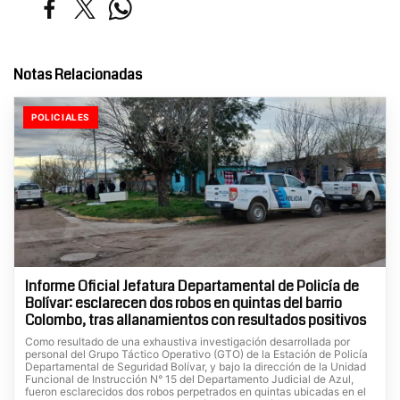
Notas Relacionadas
POLICIALES
Informe Oficial Jefatura Departamental de Policía de
Bolívar: esclarecen dos robos en quintas del barrio
Colombo, tras allanamientos con resultados positivos
Como resultado de una exhaustiva investigación desarrollada por
personal del Grupo Táctico Operativo (GTO) de la Estación de Policía
Departamental de Seguridad Bolívar, y bajo la dirección de la Unidad
Funcional de Instrucción N° 15 del Departamento Judicial de Azul,
fueron esclarecidos dos robos perpetrados en quintas ubicadas en el