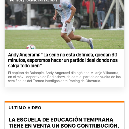
FÚTBOL/TORNEO INTERLIGAS
Andy Angerami: “La serie no esta definida, quedan 90
minutos, esperemos hacer un partido ideal donde nos
salga todo bien”
El capitán de Balonpié, Andy Angerami dialogó con Milanjo Villacorta,
en el móvil deportivo de Radioshow, de cara al partido de vuelta de las
semifinales del Torneo Interligas ante Racing de Olavarría.
ULTIMO VIDEO