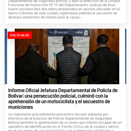
Departamental de Seguridad Bolívar, y bajo la dirección de la Unidad
Funcional de Instrucción N° 15 del Departamento Judicial de Azul,
fueron esclarecidos dos robos perpetrados en quintas ubicadas en el
barrio Colombo de esta ciudad, lográndose además el secuestro de
diversos elementos de interés para la causa.-
POLICIALES
Informe Oficial Jefatura Departamental de Policía de
Bolívar: una persecución policial, culminó con la
aprehensión de un motociclista y el secuestro de
municiones
Un importante procedimiento preventivo llevado adelante por
efectivos de la Estación de Policía Departamental de Seguridad
Bolívar permitió la aprehensión de un joven que intentó escapar de un
operativo de identificación en el Centro Cívico de la ciudad y derivó
en el secuestro de una motocicleta con numeración adulterada y