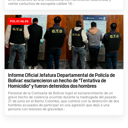
veinte cartuchos de escopeta calibre 16.-
POLICIALES
Informe Oficial Jefatura Departamental de Policía de
Bolívar: esclarecieron un hecho de "Tentativa de
Homicidio" y fueron detenidos dos hombres
Personal de la Comisaría de Bolívar logró el esclarecimiento de un
grave hecho de violencia ocurrido durante la madrugada del pasado
21 de junio en el Barrio Colombo, que culminó con la detención de dos
hombres acusados de participar en una agresión que dejó a una
persona con lesiones de gravedad.-