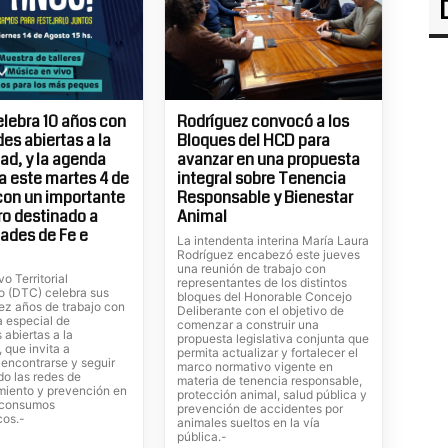
elebra 10 años con
Rodríguez convocó a los
es abiertas a la
Bloques del HCD para
d, y la agenda
avanzar en una propuesta
 este martes 4 de
integral sobre Tenencia
con un importante
Responsable y Bienestar
o destinado a
Animal
ades de Fe e
La intendenta interina María Laura
Rodríguez encabezó este jueves
una reunión de trabajo con
vo Territorial
representantes de los distintos
o (DTC) celebra sus
bloques del Honorable Concejo
ez años de trabajo con
Deliberante con el objetivo de
 especial de
comenzar a construir una
 abiertas a la
propuesta legislativa conjunta que
 que invita a
permita actualizar y fortalecer el
, encontrarse y seguir
marco normativo vigente en
do las redes de
materia de tenencia responsable,
iento y prevención en
protección animal, salud pública y
s consumos
prevención de accidentes por
cos.-
animales sueltos en la vía
pública.-