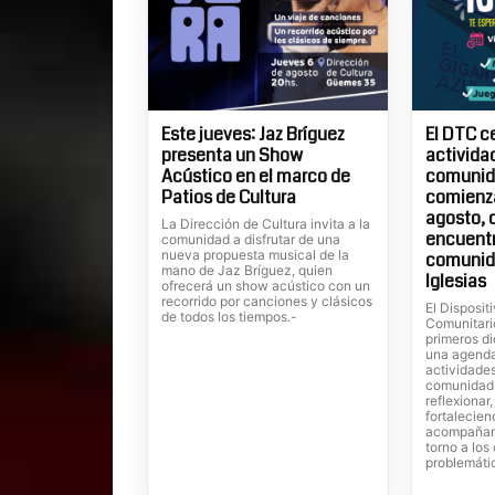
Este jueves: Jaz Bríguez
El DTC c
presenta un Show
actividad
Acústico en el marco de
comunida
Patios de Cultura
comienza
agosto, 
La Dirección de Cultura invita a la
encuentr
comunidad a disfrutar de una
nueva propuesta musical de la
comunid
mano de Jaz Bríguez, quien
Iglesias
ofrecerá un show acústico con un
recorrido por canciones y clásicos
El Dispositi
de todos los tiempos.-
Comunitari
primeros di
una agenda
actividades
comunidad,
reflexionar
fortalecien
acompañam
torno a lo
problemáti