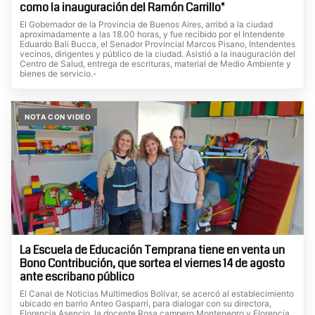
como la inauguración del Ramón Carrillo"
El Gobernador de la Provincia de Buenos Aires, arribó a la ciudad
aproximadamente a las 18.00 horas, y fue recibido por el Intendente
Eduardo Bali Bucca, el Senador Provincial Marcos Pisano, Intendentes
vecinos, dirigentes y público de la ciudad. Asistió a la inauguración del
Centro de Salud, entrega de escrituras, material de Medio Ambiente y
bienes de servicio.-
NOTA CON VIDEO
La Escuela de Educación Temprana tiene en venta un
Bono Contribución, que sortea el viernes 14 de agosto
ante escribano público
El Canal de Noticias Multimedios Bolívar, se acercó al establecimiento
ubicado en barrio Anteo Gasparri, para dialogar con su directora,
Florencia Asencio, la docente Rosa campero Montenegro y Florencia