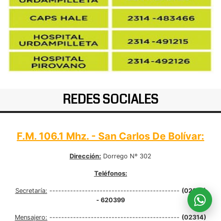
REDES SOCIALES
F.M. 106.1 Mhz. - San Carlos De Bolívar:
Dirección:
Dorrego Nº 302
Teléfonos:
Secretaría:
--------------------------------------------
(02314)
- 620399
Mensajero:
--------------------------------------------
(02314)