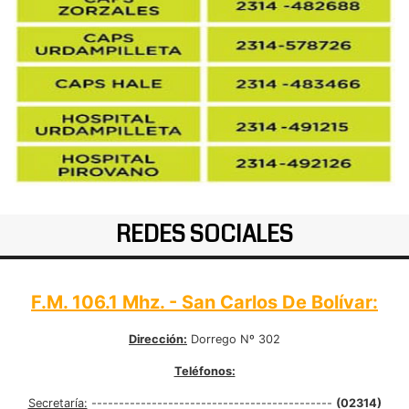
REDES SOCIALES
F.M. 106.1 Mhz. - San Carlos De Bolívar:
Dirección:
Dorrego Nº 302
Teléfonos:
Secretaría:
--------------------------------------------
(02314)