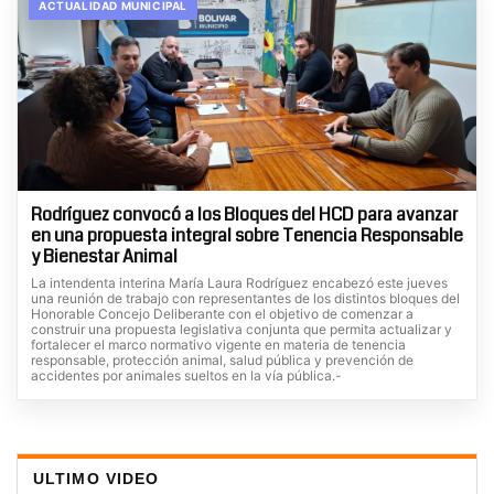
ACTUALIDAD MUNICIPAL
Rodríguez convocó a los Bloques del HCD para avanzar
en una propuesta integral sobre Tenencia Responsable
y Bienestar Animal
La intendenta interina María Laura Rodríguez encabezó este jueves
una reunión de trabajo con representantes de los distintos bloques del
Honorable Concejo Deliberante con el objetivo de comenzar a
construir una propuesta legislativa conjunta que permita actualizar y
fortalecer el marco normativo vigente en materia de tenencia
responsable, protección animal, salud pública y prevención de
accidentes por animales sueltos en la vía pública.-
ULTIMO VIDEO