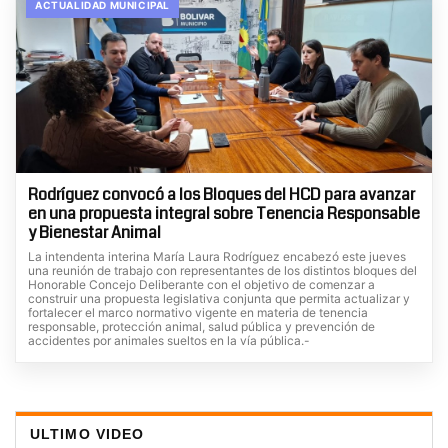
ACTUALIDAD MUNICIPAL
Rodríguez convocó a los Bloques del HCD para avanzar
en una propuesta integral sobre Tenencia Responsable
y Bienestar Animal
La intendenta interina María Laura Rodríguez encabezó este jueves
una reunión de trabajo con representantes de los distintos bloques del
Honorable Concejo Deliberante con el objetivo de comenzar a
construir una propuesta legislativa conjunta que permita actualizar y
fortalecer el marco normativo vigente en materia de tenencia
responsable, protección animal, salud pública y prevención de
accidentes por animales sueltos en la vía pública.-
ULTIMO VIDEO