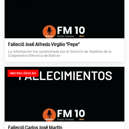
Falleció José Alfredo Virgilio "Pepe"
La información fue suministrada por el Servicio de Sepelios de la
Cooperativa Eléctrica de Bolívar.-
NECROLÓGICAS
Falleció Carlos José Martín