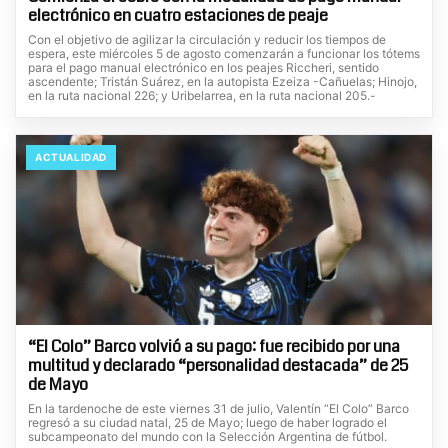
electrónico en cuatro estaciones de peaje
Con el objetivo de agilizar la circulación y reducir los tiempos de
espera, este miércoles 5 de agosto comenzarán a funcionar los tótems
para el pago manual electrónico en los peajes Riccheri, sentido
ascendente; Tristán Suárez, en la autopista Ezeiza -Cañuelas; Hinojo,
en la ruta nacional 226; y Uribelarrea, en la ruta nacional 205.-
ACTUALIDAD
“El Colo” Barco volvió a su pago: fue recibido por una
multitud y declarado “personalidad destacada” de 25
de Mayo
En la tardenoche de este viernes 31 de julio, Valentín “El Colo” Barco
regresó a su ciudad natal, 25 de Mayo; luego de haber logrado el
subcampeonato del mundo con la Selección Argentina de fútbol.