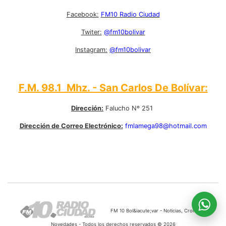
Facebook:
FM10 Radio Ciudad
Twiter:
@fm10bolivar
Instagram:
@fm10bolivar
F.M. 98.1 Mhz. - San Carlos De Bolívar:
Dirección:
Falucho Nº 251
Dirección de Correo Electrónico:
fmlamega98@hotmail.com
FM 10 Bol&iacute;var - Noticias, Cronicas,
Novedades - Todos los derechos reservados © 2026