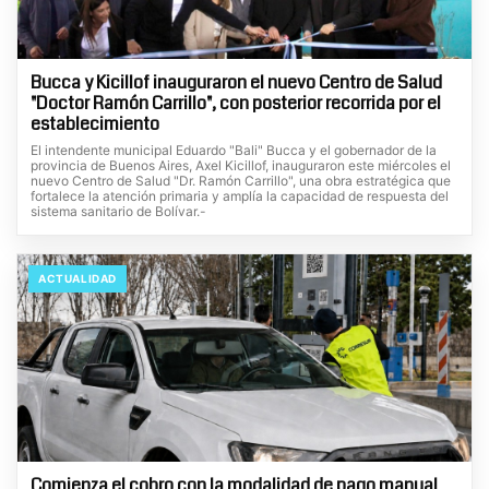
Bucca y Kicillof inauguraron el nuevo Centro de Salud
"Doctor Ramón Carrillo", con posterior recorrida por el
establecimiento
El intendente municipal Eduardo "Bali" Bucca y el gobernador de la
provincia de Buenos Aires, Axel Kicillof, inauguraron este miércoles el
nuevo Centro de Salud "Dr. Ramón Carrillo", una obra estratégica que
fortalece la atención primaria y amplía la capacidad de respuesta del
sistema sanitario de Bolívar.-
ACTUALIDAD
Comienza el cobro con la modalidad de pago manual