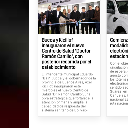
Bucca y Kicillof
Comienza
inauguraron el nuevo
modalid
Centro de Salud "Doctor
electrón
Ramón Carrillo", con
estacion
posterior recorrida por el
Con el obje
establecimiento
circulación
de espera, 
El intendente municipal Eduardo
agosto com
"Bali" Bucca y el gobernador de la
los tótems
provincia de Buenos Aires, Axel
electrónico
Kicillof, inauguraron este
sentido as
miércoles el nuevo Centro de
Suárez, en 
Salud "Dr. Ramón Carrillo", una
Cañuelas; H
obra estratégica que fortalece la
nacional 22
atención primaria y amplía la
ruta nacion
capacidad de respuesta del
sistema sanitario de Bolívar.-