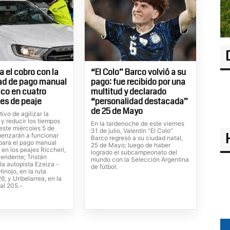
 el cobro con la
“El Colo” Barco volvió a su
ad de pago manual
pago: fue recibido por una
ico en cuatro
multitud y declarado
es de peaje
“personalidad destacada”
de 25 de Mayo
tivo de agilizar la
 y reducir los tiempos
En la tardenoche de este viernes
este miércoles 5 de
31 de julio, Valentín “El Colo”
enzarán a funcionar
Barco regresó a su ciudad natal,
 para el pago manual
25 de Mayo; luego de haber
 en los peajes Riccheri,
logrado el subcampeonato del
cendente; Tristán
mundo con la Selección Argentina
la autopista Ezeiza -
de fútbol.
inojo, en la ruta
6; y Uribelarrea, en la
al 205.-