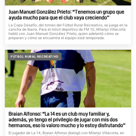
Juan Manuel González Prieto: “Tenemos un grupo que
ayuda mucho para que el club vaya creciendo”
La Copa Desafío, del torneo del Fútbol Rural Recreativo, se juega en la
cancha de Ibarra. Para el móvil deportivo de FM 10, Milanjo Villacorta
habló con Juan Manuel González Prieto, quien adelantó cómo se
preparan y cómo se encuentra el equipo está temporada.
FÚTBOL RURAL RECREATIVO
Braian Alfonso: “La 14 es un club muy familiar y,
además, yo tengo el privilegio de jugar con mis dos
hermanos, eso lo valoro mucho y lo estoy disfrutando”
El jugador de La 14, Braian Alfonso dialogó con Milanjo Villacorta, en