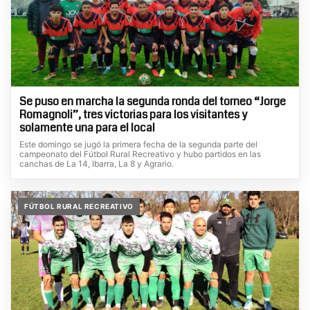
Se puso en marcha la segunda ronda del torneo “Jorge
Romagnoli”, tres victorias para los visitantes y
solamente una para el local
Este domingo se jugó la primera fecha de la segunda parte del
campeonato del Fútbol Rural Recreativo y hubo partidos en las
canchas de La 14, Ibarra, La 8 y Agrario.
FÚTBOL RURAL RECREATIVO