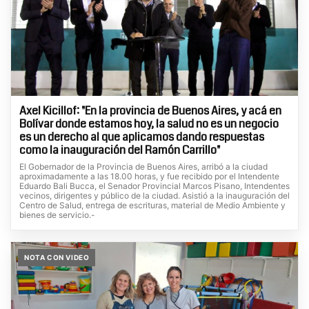
Axel Kicillof: "En la provincia de Buenos Aires, y acá en
Bolívar donde estamos hoy, la salud no es un negocio
es un derecho al que aplicamos dando respuestas
como la inauguración del Ramón Carrillo"
El Gobernador de la Provincia de Buenos Aires, arribó a la ciudad
aproximadamente a las 18.00 horas, y fue recibido por el Intendente
Eduardo Bali Bucca, el Senador Provincial Marcos Pisano, Intendentes
vecinos, dirigentes y público de la ciudad. Asistió a la inauguración del
Centro de Salud, entrega de escrituras, material de Medio Ambiente y
bienes de servicio.-
NOTA CON VIDEO