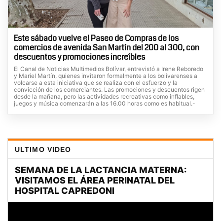
Este sábado vuelve el Paseo de Compras de los
comercios de avenida San Martín del 200 al 300, con
descuentos y promociones increíbles
El Canal de Noticias Multimedios Bolívar, entrevistó a Irene Reboredo
y Mariel Martín, quienes invitaron formalmente a los bolivarenses a
volcarse a esta iniciativa que se realiza con el esfuerzo y la
convicción de los comerciantes. Las promociones y descuentos rigen
desde la mañana, pero las actividades recreativas como inflables,
juegos y música comenzarán a las 16.00 horas como es habitual.-
ULTIMO VIDEO