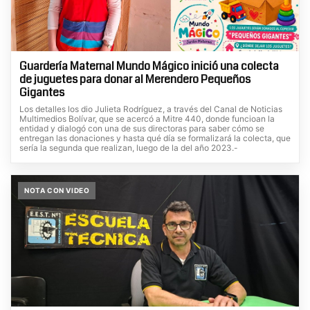
Guardería Maternal Mundo Mágico inició una colecta
de juguetes para donar al Merendero Pequeños
Gigantes
Los detalles los dio Julieta Rodríguez, a través del Canal de Noticias
Multimedios Bolívar, que se acercó a Mitre 440, donde funcioan la
entidad y dialogó con una de sus directoras para saber cómo se
entregan las donaciones y hasta qué día se formalizará la colecta, que
sería la segunda que realizan, luego de la del año 2023.-
NOTA CON VIDEO