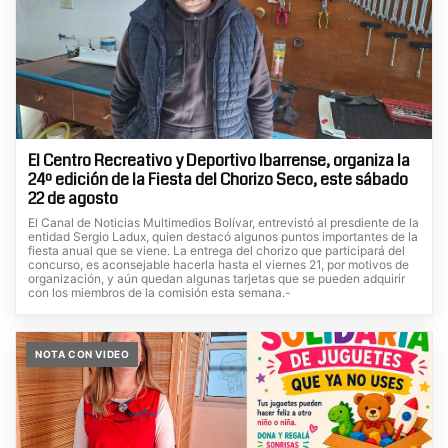
El Centro Recreativo y Deportivo Ibarrense, organiza la
24º edición de la Fiesta del Chorizo Seco, este sábado
22 de agosto
El Canal de Noticias Multimedios Bolívar, entrevistó al presdiente de la
entidad Sergio Ladux, quien destacó algunos puntos importantes de la
fiesta anual que se viene. La entrega del chorizo que participará del
concurso, es aconsejable hacerla hasta el viernes 21, por motivos de
organización, y aún quedan algunas tarjetas que se pueden adquirir
con los miembros de la comisión esta semana.-
NOTA CON VIDEO