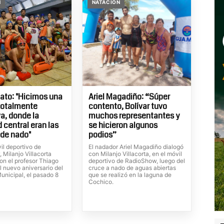
N
NATACION
ato: "Hicimos una
Ariel Magadiño: “Súper
totalmente
contento, Bolívar tuvo
va, donde la
muchos representantes y
 central eran las
se hicieron algunos
 de nado"
podios”
il deportivo de
El nadador Ariel Magadiño dialogó
 Milanjo Villacorta
con Milanjo Villacorta, en el móvil
on el profesor Thiago
deportivo de RadioShow, luego del
el nuevo aniversario del
cruce a nado de aguas abiertas
unicipal, el pasado 8
que se realizó en la laguna de
.
Cochico.