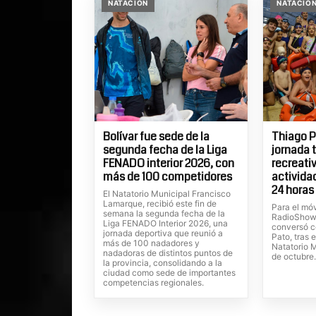
NATACION
NATACIO
Bolívar fue sede de la
Thiago P
segunda fecha de la Liga
jornada 
FENADO interior 2026, con
recreati
más de 100 competidores
actividad
24 horas
El Natatorio Municipal Francisco
Lamarque, recibió este fin de
Para el móv
semana la segunda fecha de la
RadioShow,
Liga FENADO Interior 2026, una
conversó c
jornada deportiva que reunió a
Pato, tras 
más de 100 nadadores y
Natatorio M
nadadoras de distintos puntos de
de octubre
la provincia, consolidando a la
ciudad como sede de importantes
competencias regionales.