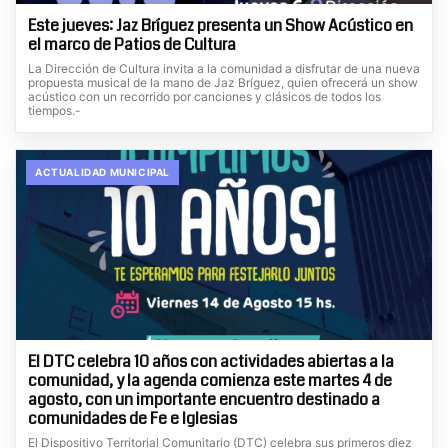
Este jueves: Jaz Bríguez presenta un Show Acústico en
el marco de Patios de Cultura
La Dirección de Cultura invita a la comunidad a disfrutar de una nueva
propuesta musical de la mano de Jaz Bríguez, quien ofrecerá un show
acústico con un recorrido por canciones y clásicos de todos los
tiempos.-
ACTUALIDAD MUNICIPAL
El DTC celebra 10 años con actividades abiertas a la
comunidad, y la agenda comienza este martes 4 de
agosto, con un importante encuentro destinado a
comunidades de Fe e Iglesias
El Dispositivo Territorial Comunitario (DTC) celebra sus primeros diez