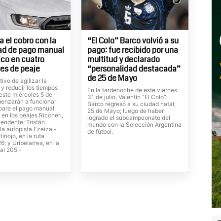
 el cobro con la
“El Colo” Barco volvió a su
ad de pago manual
pago: fue recibido por una
ico en cuatro
multitud y declarado
es de peaje
“personalidad destacada”
de 25 de Mayo
tivo de agilizar la
 y reducir los tiempos
En la tardenoche de este viernes
este miércoles 5 de
31 de julio, Valentín “El Colo”
enzarán a funcionar
Barco regresó a su ciudad natal,
 para el pago manual
25 de Mayo; luego de haber
 en los peajes Riccheri,
logrado el subcampeonato del
cendente; Tristán
mundo con la Selección Argentina
la autopista Ezeiza -
de fútbol.
inojo, en la ruta
6; y Uribelarrea, en la
al 205.-