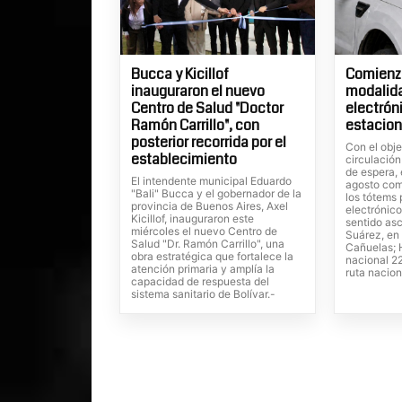
Bucca y Kicillof
Comienza
inauguraron el nuevo
modalid
Centro de Salud "Doctor
electrón
Ramón Carrillo", con
estacion
posterior recorrida por el
Con el obje
establecimiento
circulación
de espera, 
El intendente municipal Eduardo
agosto com
"Bali" Bucca y el gobernador de la
los tótems
provincia de Buenos Aires, Axel
electrónico
Kicillof, inauguraron este
sentido as
miércoles el nuevo Centro de
Suárez, en 
Salud "Dr. Ramón Carrillo", una
Cañuelas; H
obra estratégica que fortalece la
nacional 22
atención primaria y amplía la
ruta nacion
capacidad de respuesta del
sistema sanitario de Bolívar.-